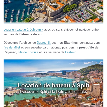
sud.
Louer un bateau à Dubrovnik
avec ou sans skipper, et naviguer entre
les
iles de Dalmatie du sud
.
Découvrez l’archipel de
Dubrovnik
des
iles Élaphites
, continuez vers
l’ile de Mljet
et son superbe parc national, puis vers la
presqu’ile de
Pelješac
,
l’ile de Korčula
et l’ile sauvage de
Lastovo
.
Location de bateau à Split
Découvrez Split et la Dalmatie centrale.