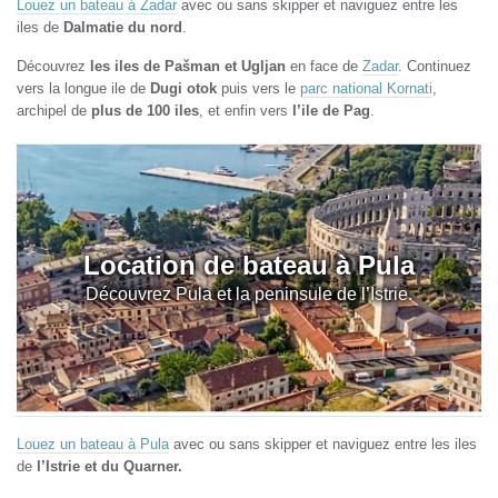
Louez un bateau à Zadar
avec ou sans skipper et naviguez entre les
iles de
Dalmatie du nord
.
Découvrez
les iles de Pašman et Ugljan
en face de
Zadar
. Continuez
vers la longue ile de
Dugi otok
puis vers le
parc national Kornati
,
archipel de
plus de 100 iles
, et enfin vers
l’ile de Pag
.
Location de bateau à Pula
Découvrez Pula et la peninsule de l’Istrie.
Louez un bateau à Pula
avec ou sans skipper et naviguez entre les iles
de
l’Istrie et du Quarner.