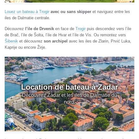
Louez un bateau à Trogir
avec ou sans skipper
et naviguez entre les
iles de Dalmatie centrale.
Découvrez
l’ile de Drvenik
en face de
Trogir
puis descendez vers l’ile
de Brač, l’ile de Šolta, l’ile de Hvar et l’ile de Vis. Ou remontez vers
Šibenik
et découvrez
son archipel
avec les iles de Zlarin, Prvić Luka,
Kaprije ou encore Žirje.
Location de bateau à Zadar
Découvrez Zadar et les iles de Dalmatie du
nord.