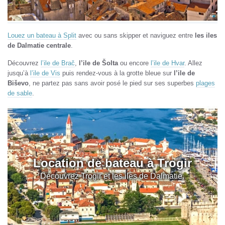
Louez un bateau à Split
avec ou sans skipper et naviguez entre
les iles
de Dalmatie centrale
.
Découvrez
l’ile de Brač
,
l’ile de Šolta
ou encore
l’ile de Hvar
. Allez
jusqu’à
l’ile de Vis
puis rendez-vous à la grotte bleue sur
l’ile de
Biševo
, ne partez pas sans avoir posé le pied sur ses superbes
plages
de sable
.
Location de bateau à Trogir
Découvrez Trogir et les iles de Dalmatie.