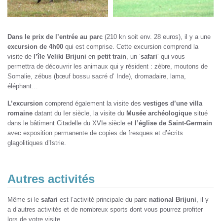
Dans le prix de l’entrée au parc
(210 kn soit env. 28 euros), il y a une
excursion de 4h00
qui est comprise. Cette excursion comprend la
visite de
l’île Veliki Brijuni
en
petit train
, un ‘
safari
‘ qui vous
permettra de découvrir les animaux qui y résident : zèbre, moutons de
Somalie, zébus (bœuf bossu sacré d’ Inde), dromadaire, lama,
éléphant…
L’excursion
comprend également la visite des
vestiges d’une villa
romaine
datant du Ier siècle, la visite du
Musée archéologique
situé
dans le bâtiment Citadelle du XVIe siècle et
l’église de Saint-Germain
avec exposition permanente de copies de fresques et d’écrits
glagolitiques d’Istrie.
Autres activités
Même si le
safari
est l’activité principale du p
arc national Brijuni
, il y
a d’autres activités et de nombreux sports dont vous pourrez profiter
lors de votre visite.