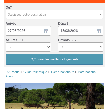
Où?
Saisissez votre destination
Arrivée
Départ
Adultes 18+
Enfants 0-17
Trouver les meilleurs logements
En Croatie
>
Guide touristique
>
Parcs nationaux
>
Parc national
Brijuni