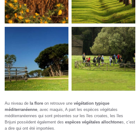
Au niveau de
la flore
on retrouve une
végétation typique
méditerranéenne
, avec maquis, A part les espèces végétales
méditerranéennes qui sont présentes sur les îles croates, les îles
Brijuni possèdent également des
espèces végétales allochtone
s, c’est
a dire qui ont été importées.