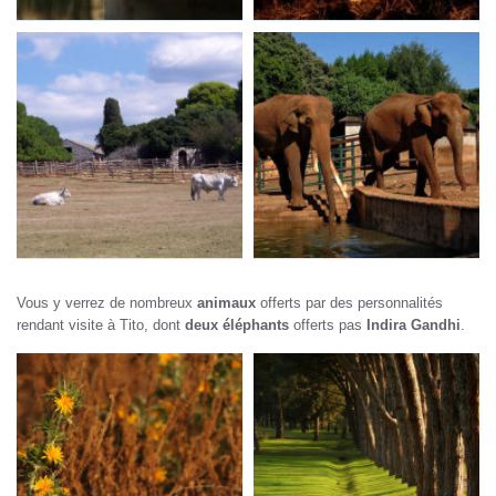
Vous y verrez de nombreux
animaux
offerts par des personnalités
rendant visite à Tito, dont
deux éléphants
offerts pas
Indira Gandhi
.