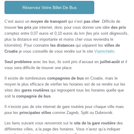
Réservez Votre Billet De Bus
C’est aussi un
moyen de transport
qui n’est
pas cher
. Difficile de
trouver
les prix
par internet, donc pour vous donner une idée
des prix
comptez entre 0,07 euros et 0,10 euros du km (les prix sont dégressifs,
plus la distance est importante et moins cher vous reviendra le
kilomètre). Pour connaitre
les distances
qui séparent les
villes de
Croatie
je vous conseille de vous rendre sur le site
Viamichelin
.
Seul probleme
avec les bus, ils sont pris d’assaut en
juillet-août
et il
vous sera difficile de trouver une place.
Il existe de nombreuses
compagnies de bus
en Croatie, mais le
moyen le plus efficace de vérifier les horaires est de se rendre sur les
sites des
gares routières
qui regroupent tous les horaires quelle que
soit la
compagnie de bus
.
Il n’existe pas de site internet de gare routière pour chaque ville mais
pour les
principales villes
comme Zagreb, Split ou Dubrovnik.
Les liens suivant vous renverront sur le
site de la gare routière
des
différentes villes, a la page des horaires. Vous n’avez qu’a indiquer