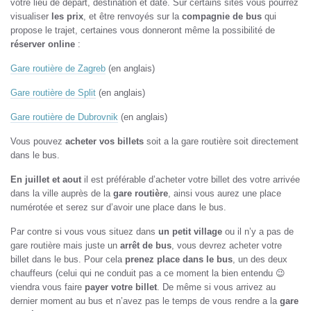
votre lieu de départ, destination et date. Sur certains sites vous pourrez
visualiser
les prix
, et être renvoyés sur la
compagnie de bus
qui
propose le trajet, certaines vous donneront même la possibilité de
réserver online
:
Gare routière de Zagreb
(en anglais)
Gare routière de Split
(en anglais)
Gare routière de Dubrovnik
(en anglais)
Vous pouvez
acheter vos billets
soit a la gare routière soit directement
dans le bus.
En juillet et aout
il est préférable d’acheter votre billet des votre arrivée
dans la ville auprès de la
gare routière
, ainsi vous aurez une place
numérotée et serez sur d’avoir une place dans le bus.
Par contre si vous vous situez dans
un petit village
ou il n’y a pas de
gare routière mais juste un
arrêt de bus
, vous devrez acheter votre
billet dans le bus. Pour cela
prenez place dans le bus
, un des deux
chauffeurs (celui qui ne conduit pas a ce moment la bien entendu 😉
viendra vous faire
payer votre billet
. De même si vous arrivez au
dernier moment au bus et n’avez pas le temps de vous rendre a la
gare