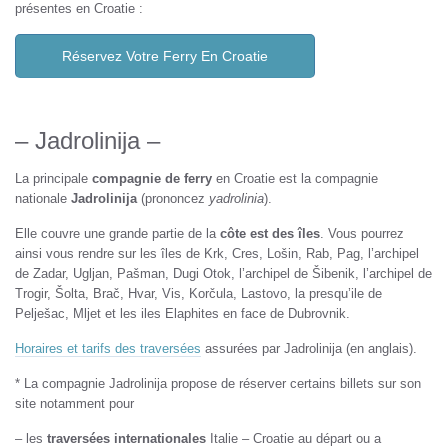
présentes en Croatie :
Réservez Votre Ferry En Croatie
– Jadrolinija –
La principale
compagnie de ferry
en Croatie est la compagnie
nationale
Jadrolinija
(prononcez
yadrolinia
).
Elle couvre une grande partie de la
côte est des îles
. Vous pourrez
ainsi vous rendre sur les îles de Krk, Cres, Lošin, Rab, Pag, l’archipel
de Zadar, Ugljan, Pašman, Dugi Otok, l’archipel de Šibenik, l’archipel de
Trogir, Šolta, Brač, Hvar, Vis, Korčula, Lastovo, la presqu’ile de
Pelješac, Mljet et les iles Elaphites en face de Dubrovnik.
Horaires et tarifs des traversées
assurées par Jadrolinija (en anglais).
* La compagnie Jadrolinija propose de réserver certains billets sur son
site notamment pour
– les
traversées internationales
Italie – Croatie au départ ou a