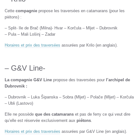
Cette
compagnie
propose les traversées en catamarans (pour les
piétons) :
– Split- Ile de Brač (Milna)- Hvar – Korčula – Mljet – Dubrovnik
– Pula – Mali Lošinj – Zadar
Horaires et prix des traversées
assurées par Krilo (en anglais).
– G&V Line-
La compagnie G&V Line
propose des traversées pour
l’archipel de
Dubrovnik :
– Dubrovnik – Luka Šipanska – Sobra (Mljet) – Polače (Mljet) – Korčula
– Ubli (Lastovo)
Elle ne possède
que des catamarans
et pas de ferry ce qui veut dire
qu’elle est réservée exclusivement aux
piétons
.
Horaires et prix des traversées
assurées par G&V Line (en anglais).