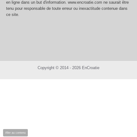
en ligne dans un but d'information. www.encroatie.com ne saurait être
tenu pour responsable de toute erreur ou inexactitude contenue dans
ce site.
Copyright © 2014 - 2026 EnCroatie
Aller au contenu