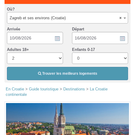
Où?
Zagreb et ses environs (Croatie)
×
Arrivée
Départ
Adultes 18+
Enfants 0-17
Trouver les meilleurs logements
En Croatie
>
Guide touristique
>
Destinations
>
La Croatie
continentale