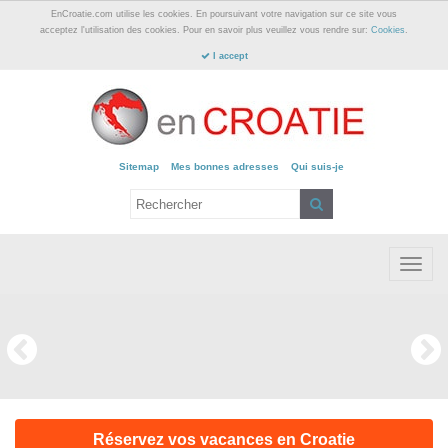
EnCroatie.com utilise les cookies. En poursuivant votre navigation sur ce site vous
acceptez l'utilisation des cookies. Pour en savoir plus veuillez vous rendre sur:
Cookies
.
I accept
Sitemap
Mes bonnes adresses
Qui suis-je
S
e
S
e
a
S
a
r
k
r
M
i
c
c
p
e
h
h
t
f
n
o
o
c
u
o
r
n
:
t
e
n
t
Réservez vos vacances en Croatie