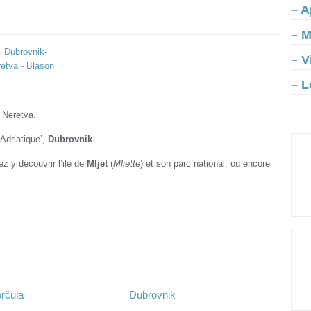
– A
– M
– V
– L
 Neretva.
’Adriatique’,
Dubrovnik
.
ez y découvrir l’ile de
Mljet
(
Mliette
) et son parc national, ou encore
orčula
Dubrovnik