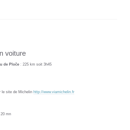
n voiture
au de Ploče
: 225 km soit 3h45
r le site de Michelin
http://www.viamichelin.fr
: 20 mn