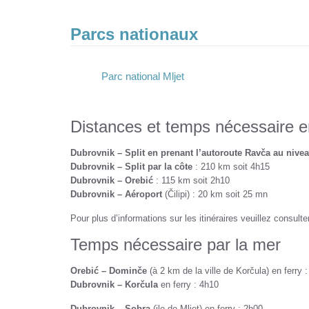
Parcs nationaux
Parc national Mljet
Distances et temps nécessaire e
Dubrovnik – Split en prenant l’autoroute Ravča au nive
Dubrovnik – Split par la côte
: 210 km soit 4h15
Dubrovnik – Orebić
: 115 km soit 2h10
Dubrovnik – Aéroport
(Čilipi) : 20 km soit 25 mn
Pour plus d’informations sur les itinéraires veuillez consulte
Temps nécessaire par la mer
Orebić – Dominče
(à 2 km de la ville de Korčula) en ferry 
Dubrovnik – Korčula
en ferry : 4h10
Dubrovnik – Sobra
(ile de Mljet) en ferry : 2h00